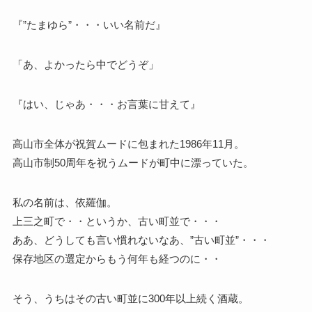
『”たまゆら”・・・いい名前だ』
「あ、よかったら中でどうぞ」
『はい、じゃあ・・・お言葉に甘えて』
高山市全体が祝賀ムードに包まれた1986年11月。
高山市制50周年を祝うムードが町中に漂っていた。
私の名前は、依羅伽。
上三之町で・・というか、古い町並で・・・
ああ、どうしても言い慣れないなあ、”古い町並”・・・
保存地区の選定からもう何年も経つのに・・
そう、うちはその古い町並に300年以上続く酒蔵。