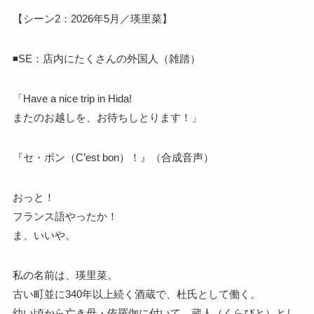
【シーン2：2026年5月／瑛里菜】
◾️SE：店内にたくさんの外国人（雑踏）
「Have a nice trip in Hida!
またのお越しを、お待ちしとります！」
『セ・ボン（C’est bon）！』（合成音声）
おっと！
フランス語やったか！
ま、いいや。
私の名前は、瑛里菜。
古い町並に340年以上続く酒蔵で、杜氏として働く。
幼い頃から亡き母・依羅伽に付いて、蔵人（くらびと）とし