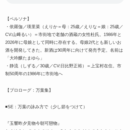
【ペルソナ】
・依羅伽／瑛里菜（えりか＝母：25歳／えりな＝娘：25歳／
CV:山﨑るい）＝市街地で老舗の酒蔵の女性杜氏。1986年と
2026年に母娘として同時に存在する。母娘2代とも新しいお
酒を開発してきた。新酒は90周年に向けて発売予定。名前は
「大吟醸たまゆら」
・静流（しずる／30歳／CV:日比野正裕）＝上宝村在住。市
制50周年の1986年に市街地へ
【プロローグ：万葉集】
◾️SE：万葉の詠み方で（少し節をつけて）
『玉響昨夕見物今朝可戀物』