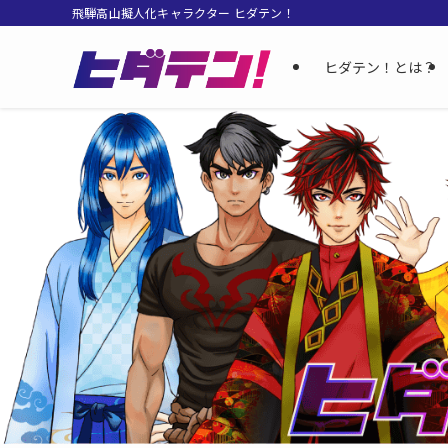
飛騨高山擬人化キャラクター ヒダテン！
ヒダテン！とは？