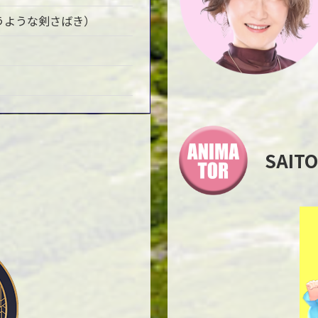
うような剣さばき）
SAIT