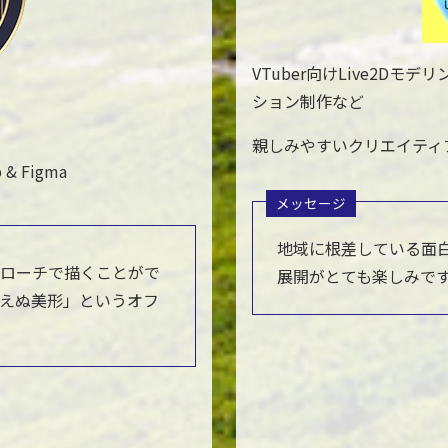
VTuber向けLive2D
ション制作など
親しみやすいクリエイティ
 & Figma
メッセージ
地域に根差している面
プローチで描くことがで
展開がとても楽しみで
えぬ美形」というオフ