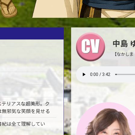
中島 
【なかしま
ステリアスな超美形。ク
は無邪気な笑顔を見せる
書紀は全て理解してい