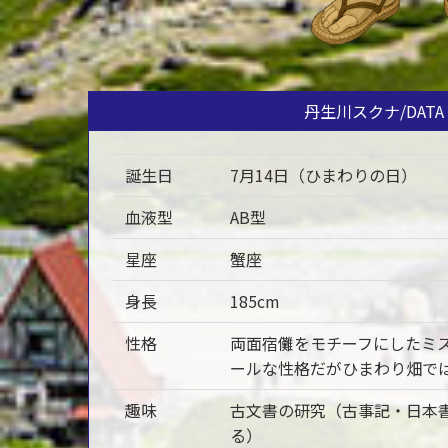
丹生川スクナ/DATA
誕生日
7月14日（ひまわりの日）
血液型
AB型
星座
蟹座
身長
185cm
性格
両面宿儺をモチーフにしたミ
ールな性格だがひまわり畑で
趣味
古文書の研究（古事記・日本
る）