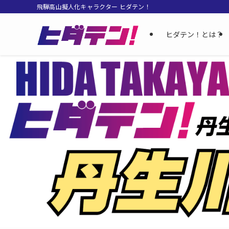
飛騨高山擬人化キャラクター ヒダテン！
ヒダテン！とは？